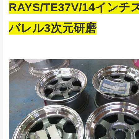
RAYS/TE37V/14イ
バレル3次元研磨