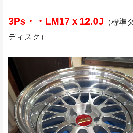
3Ps・・LM17ｘ12.0J
（標準
ディスク）