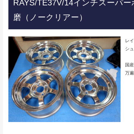
RAYS/TE37V/14インチスー
磨（ノークリアー）
レイ
シュ
国産
万遍