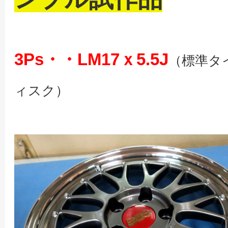
3Ps・・LM17ｘ5.5J
（標準タ
ィスク）