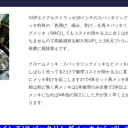
SSRエイグルストラッセ18インチのスパッタリング
ッキ特有の「色飛び、縮み、剥げ」を再スパッタリ
グメッキ（SMC)してもコストが掛かる上に永くは
ちませんので高級感有る耐久性UPした3次元ブバレ
研磨に模様替えです。
クロームメッキ・スパッタリングメッキなどメッキ
しばらく光ってるだけで修理コストが掛かる上に直
にメッキ剥げを起こしますので4本セット再メッキ
頼は殆ど無く再メッキは1本修理のみ出番で2本以上
メッキになれば4本他の加工にした方が安く早く上
ります。