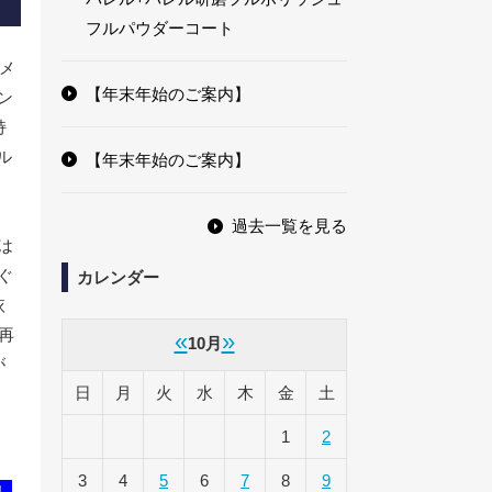
フルパウダーコート
メ
【年末年始のご案内】
ン
持
ル
【年末年始のご案内】
過去一覧を見る
は
ぐ
カレンダー
依
再
«
»
10月
が
日
月
火
水
木
金
土
1
2
3
4
5
6
7
8
9