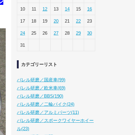
ル
10
11
12
13
14
15
16
17
18
19
20
21
22
23
24
25
26
27
28
29
30
31
カテゴリーリスト
バレル研磨／国産車(99)
バレル研磨／欧米車(69)
バレル研磨／BBS(190)
バレル研磨／二輪バイク(24)
バレル研磨／アルミパーツ(11)
バレル研磨／スポークワイヤーホイー
ル(23)