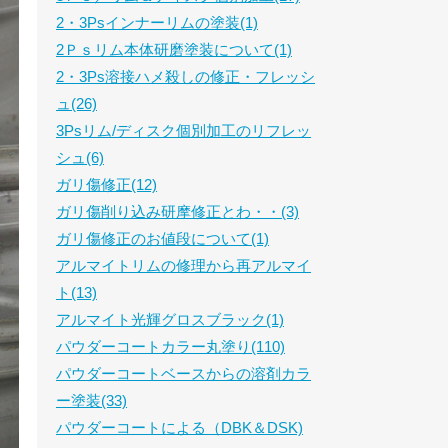
2・3Psインナーリムの塗装(1)
2Ｐｓリム本体研磨塗装について(1)
2・3Ps溶接ハメ殺しの修正・フレッシ
ュ(26)
3Psリム/ディスク個別加工のリフレッ
シュ(6)
ガリ傷修正(12)
ガリ傷削り込み研摩修正とわ・・(3)
ガリ傷修正のお値段について(1)
アルマイトリムの修理から再アルマイ
ト(13)
アルマイト光輝グロスブラック(1)
パウダーコートカラー丸塗り(110)
パウダーコートベースからの溶剤カラ
ー塗装(33)
パウダーコートによる（DBK＆DSK)