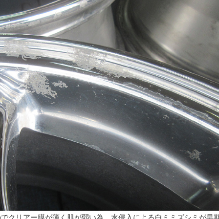
のでクリアー膜が薄く肌が弱い為、水侵入による白ミミズシミが早