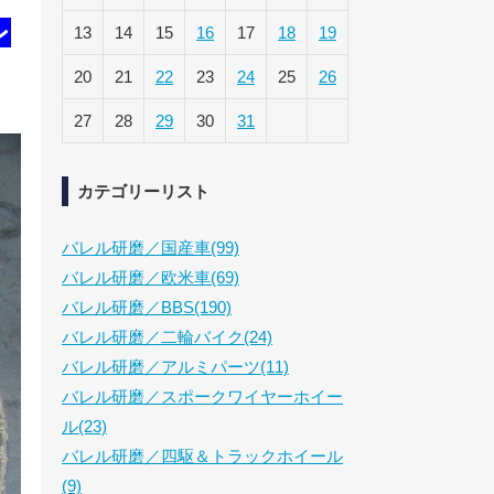
レ
13
14
15
16
17
18
19
20
21
22
23
24
25
26
27
28
29
30
31
カテゴリーリスト
バレル研磨／国産車(99)
バレル研磨／欧米車(69)
バレル研磨／BBS(190)
バレル研磨／二輪バイク(24)
バレル研磨／アルミパーツ(11)
バレル研磨／スポークワイヤーホイー
ル(23)
バレル研磨／四駆＆トラックホイール
(9)