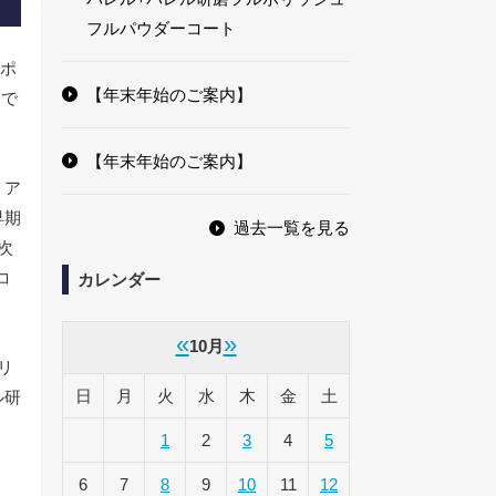
フルパウダーコート
再ポ
【年末年始のご案内】
 で
【年末年始のご案内】
リア
早期
過去一覧を見る
次
コ
カレンダー
«
»
10月
リ
日
月
火
水
木
金
土
ル研
1
2
3
4
5
6
7
8
9
10
11
12