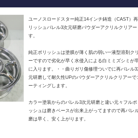
ユーノスロードスター純正14インチ鋳造（CAST）
リッシュバレル3次元研磨パウダーアクリルクリアー
す。
純正ポリッシュは塗膜が薄く肌の弱い一液型溶剤ク
ーですので劣化が早く水侵入による白ミミズシミが
に入ります。・・曲りガリ傷修理ついでに再バレル3
元研磨して耐久性UPのパウダーアクリルクリアーで
ーティングします。
カラー塗装からのバレル3次元研磨と違い元々フルポ
ッシュは磨きベースが出来上がってますので再バレ
磨は早く、安く上がります。