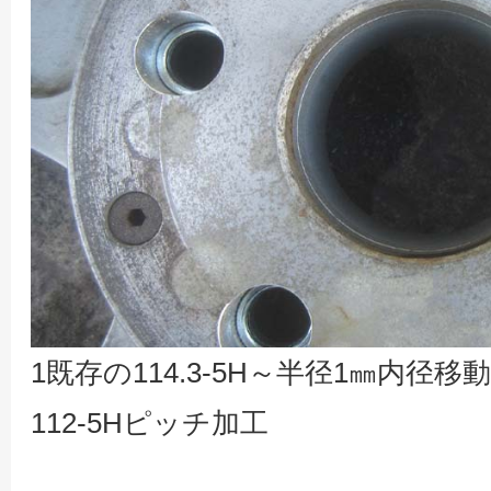
1既存の114.3-5H～半径1㎜内
112-5Hピッチ加工