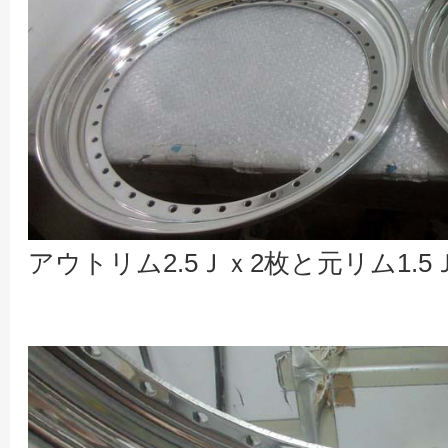
アウトリム2.5Ｊｘ2枚と元リム1.