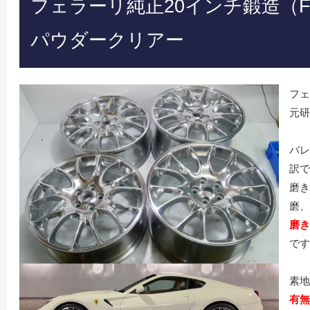
フェラーリ純正20インチ鍛造（F
パウダークリアー
フェ
元研
バレ
訳で
磨き
磨、
磨き
です
素地
有無