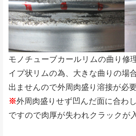
モノチューブカールリムの曲り修
イプ状リムの為、大きな曲りの場
出ませんので外周肉盛り溶接が必
※
外周肉盛りせず凹んだ面に合わ
ですので肉厚が失われクラックが