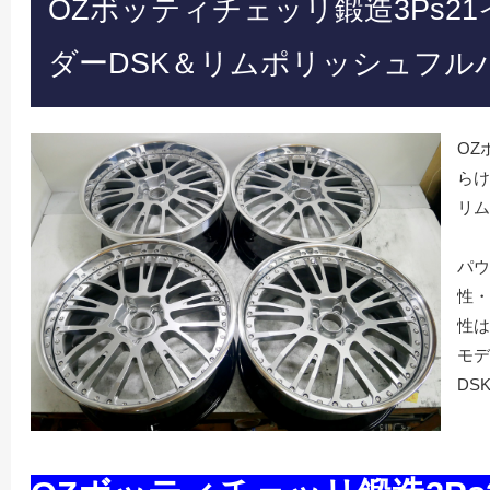
OZボッティチェッリ鍛造3Ps2
ダーDSK＆リムポリッシュフル
OZ
らけ
リム
パウ
性・
性は
モデ
DS