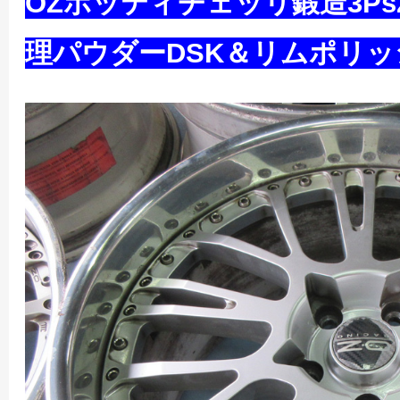
OZボッティチェッリ鍛造3P
理パウダーDSK＆リムポリ