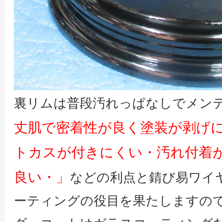
裏リムは普段汚れっぱなしでメン
丈肌で密着性が良く塗装が剥げ
トカスが付きにくい・汚れ付着
良い・」
などの利点と錆び易ワイ
ーティングの役目を果たしますの