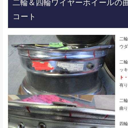
二輪＆四輪ワイヤーホイールの
コート
二輪
ウダ
二輪
ッキ
ト・
有り
二輪
曲り
四輪