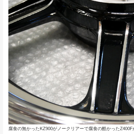
腐食の無かったKZ900がノークリアーで腐食の酷かったZ40