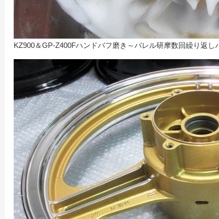
KZ900＆GP-Z400Fハンドバフ磨き～バレル研摩数回繰り返