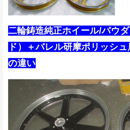
二輪鋳造純正ホイール/パウ
ド）＋バレル研摩ポリッシュ
の違い