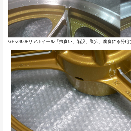
GP-Z400Fリアホイール「虫食い、陥没、巣穴」腐食にる発砲