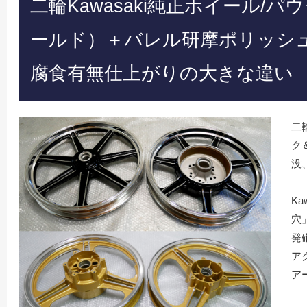
二輪Kawasaki純正ホイール/
ールド）＋バレル研摩ポリッシ
腐食有無仕上がりの大きな違い
二
ク
没
Ka
穴
発
ア
ア