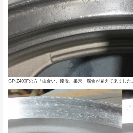
GP-Z400Fの方「虫食い、陥没、巣穴」腐食が見えて来ました