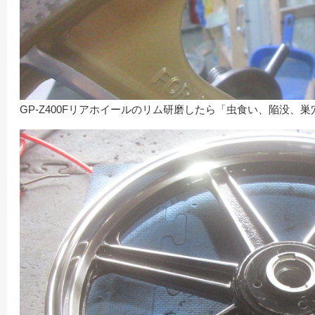
GP-Z400Fリアホイールのリム研磨したら「虫食い、陥没、