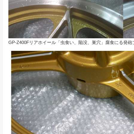
GP-Z400Fリアホイール「虫食い、陥没、巣穴」腐食にる発砲