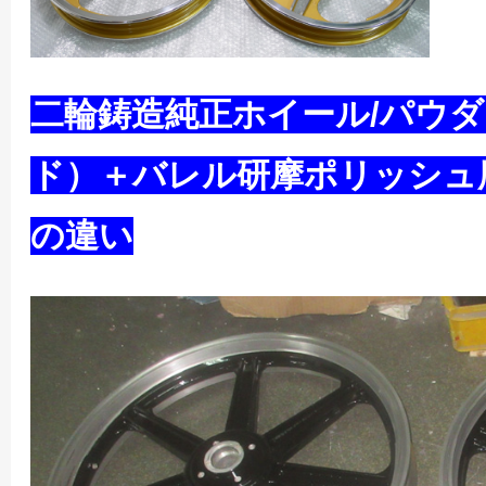
二輪鋳造純正ホイール/パウ
ド）＋バレル研摩ポリッシュ
の違い