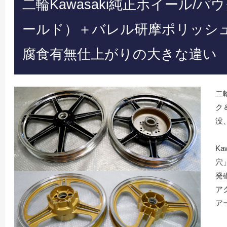
二輪Kawasaki純正ホイール/
ールド）＋バレル研摩ポリッシ
腐食有無仕上がりの大きな違い
二
ク
没
Ka
穴
発
ア
ア