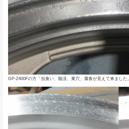
GP-Z400Fの方「虫食い、陥没、巣穴」腐食が見えて来ました