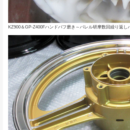
KZ900＆GP-Z400Fハンドバフ磨き～バレル研摩数回繰り返