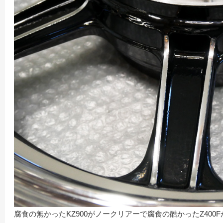
腐食の無かったKZ900がノークリアーで腐食の酷かったZ40