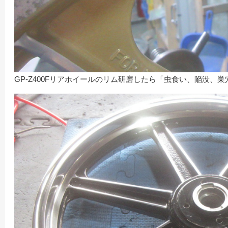
GP-Z400Fリアホイールのリム研磨したら「虫食い、陥没、