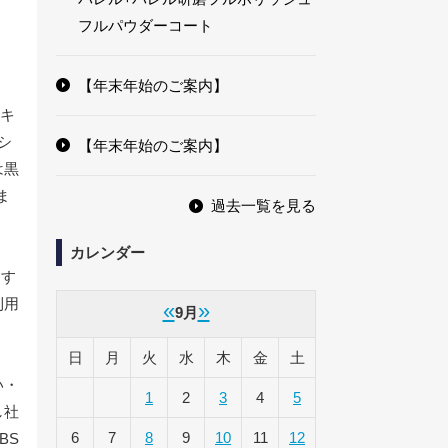
フルパウダーコート
【年末年始のご案内】
ッキ
シ
【年末年始のご案内】
は黒
ま
過去一覧を見る
カレンダー
ます
利用
«
»
9月
日
月
火
水
木
金
土
い・
1
2
3
4
5
し社
6
7
8
9
10
11
12
BS