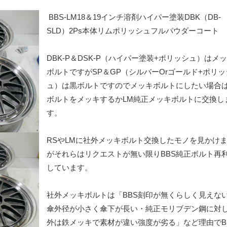
BBS-LM18＆19インチ溶剤ハイパー塗装DBK（DB-
SLD）2Ps本体リムポリッシュフルパウダーコート
DBK-P＆DSK-P（ハイパー塗装+ポリッシュ）はメ
ボルトですがSP＆GP（シルバーOrゴールド+ポリッ
ュ）は黒ボルトですのでメッキボルトにしたい場合
ボルトをメッキするかLM純正メッキボルトに交換し
す。
RSやLMに社外メッキボルト交換したモノを見かけ
がそれらはリクエストが無い限りBBS純正ボルト再
しています。
社外メッキボルトは「BBS刻印が無くらしく見えな
傘外径が小さく傘下が長い・純正モリブデン鋼に対
外は鉄メッキで素材が違い強度が劣る」など理由でB