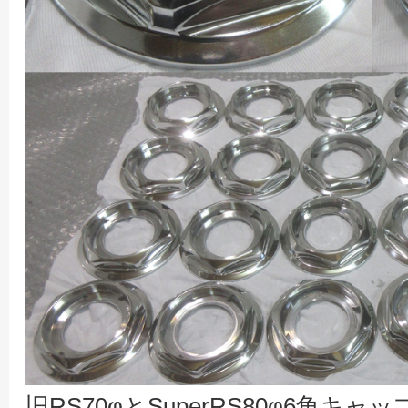
旧RS70φとSuperRS80φ6角