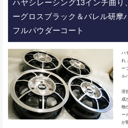
ハヤシレーシング13インチ曲り
ーグロスブラック＆バレル研摩
フルパウダーコート
ハ
れ
ー
ル
溶
成
物
ー
が