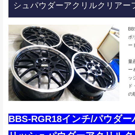
シュパウダーアクリルクリアー
B
ポ
ー
量
ー
ッ
ド
の
BBS-RGR18インチ/パウ