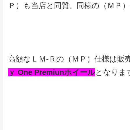
Ｐ）も当店と同質、同様の（ＭＰ）
高額なＬＭ-Ｒの（ＭＰ）仕様は販
ｙ One Premiunホイール
となりま