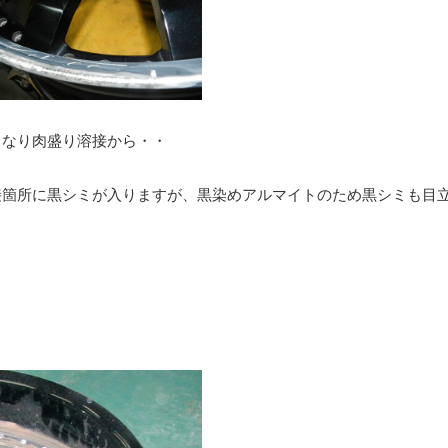
きなり肉盛り溶接から・・
接箇所に黒シミが入りますが、黒染めアルマイトのため黒シミも目
。