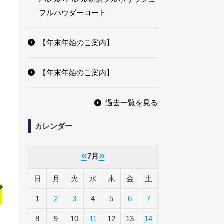
フルパウダーコート
【年末年始のご案内】
【年末年始のご案内】
過去一覧を見る
カレンダー
«
»
7月
日
月
火
水
木
金
土
ブ
1
2
3
4
5
6
7
8
9
10
11
12
13
14