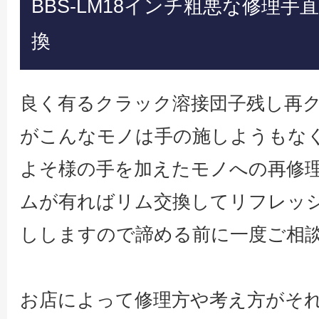
BBS-LM18インチ粗悪な修理
換
良く有るクラック溶接団子残し再
がこんなモノは手の施しようもな
よそ様の手を加えたモノへの再修
ムが有ればリム交換してリフレッ
ししますので諦める前に一度ご相
お店によって修理方や考え方がそ