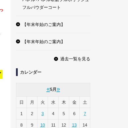
フルパウダーコート
っ
【年末年始のご案内】
ュ
【年末年始のご案内】
過去一覧を見る
カレンダー
ィ
«
»
5月
日
月
火
水
木
金
土
1
2
3
4
5
6
7
8
9
10
11
12
13
14