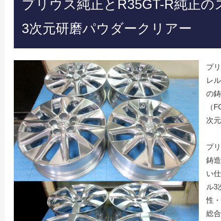
プリウス純正とR35GT-R純正
3次元研磨パウダークリアー
プリ
レル
の鋳
（F
次元
プリ
鋳造
い仕
ル3
性・
総合