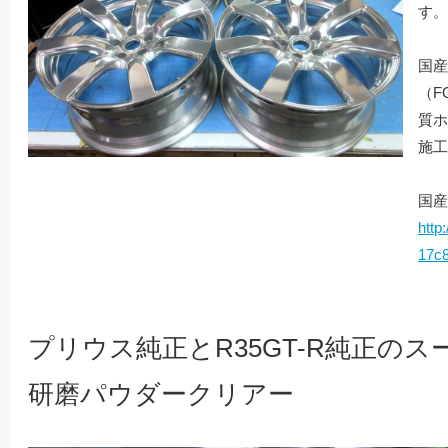
す。
国産
（F
質ホ
施工
国産
http
17c
プリウス純正とR35GT-R純正の
研磨パウダークリアー