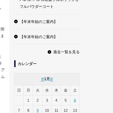
フルパウダーコート
ッ
【年末年始のご案内】
ア側
しま
【年末年始のご案内】
過去一覧を見る
た
ト
カレンダー
、ア
リム
«
»
1月
日
月
火
水
木
金
土
1
2
3
4
5
6
7
8
9
10
11
12
13