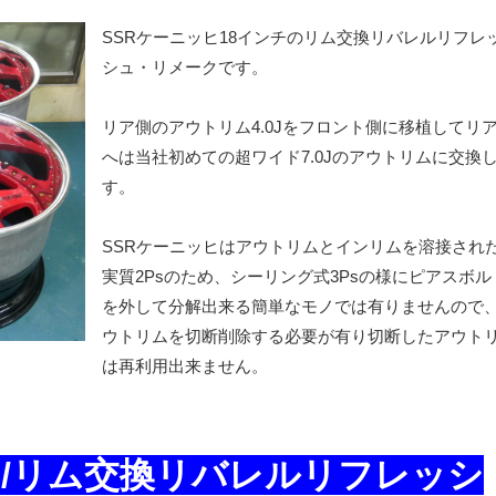
SSRケーニッヒ18インチのリム交換リバレルリフレ
シュ・リメークです。
リア側のアウトリム4.0Jをフロント側に移植してリ
へは当社初めての超ワイド7.0Jのアウトリムに交換
す。
SSRケーニッヒはアウトリムとインリムを溶接され
実質2Psのため、シーリング式3Psの様にピアスボル
を外して分解出来る簡単なモノでは有りませんので
ウトリムを切断削除する必要が有り切断したアウト
は再利用出来ません。
チ/リム交換リバレルリフレッシ