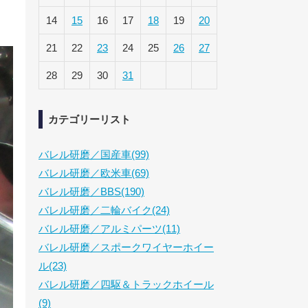
14
15
16
17
18
19
20
21
22
23
24
25
26
27
28
29
30
31
カテゴリーリスト
バレル研磨／国産車(99)
バレル研磨／欧米車(69)
バレル研磨／BBS(190)
バレル研磨／二輪バイク(24)
バレル研磨／アルミパーツ(11)
バレル研磨／スポークワイヤーホイー
ル(23)
バレル研磨／四駆＆トラックホイール
(9)