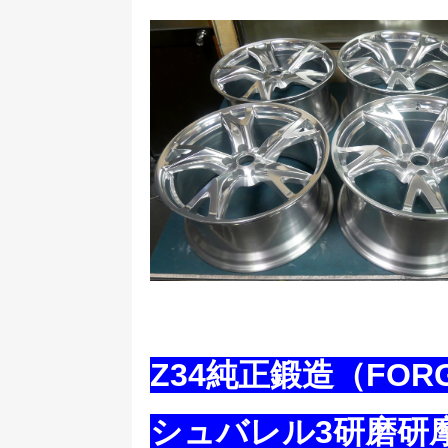
Z34純正鍛造（FOR
シュバレル3研磨研