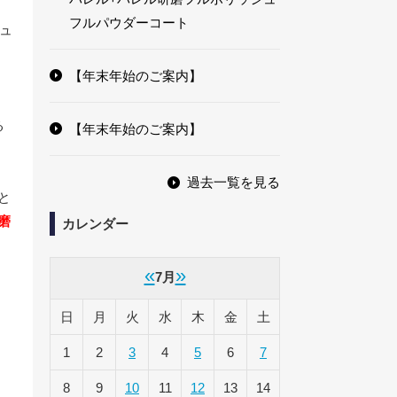
フルパウダーコート
シュ
【年末年始のご案内】
、
る
【年末年始のご案内】
過去一覧を見る
と
磨
カレンダー
«
»
7月
日
月
火
水
木
金
土
1
2
3
4
5
6
7
8
9
10
11
12
13
14