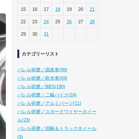
15
16
17
18
19
20
21
22
23
24
25
26
27
28
29
30
31
カテゴリーリスト
バレル研磨／国産車(99)
バレル研磨／欧米車(69)
バレル研磨／BBS(190)
バレル研磨／二輪バイク(24)
バレル研磨／アルミパーツ(11)
バレル研磨／スポークワイヤーホイー
ル(23)
バレル研磨／四駆＆トラックホイール
(9)