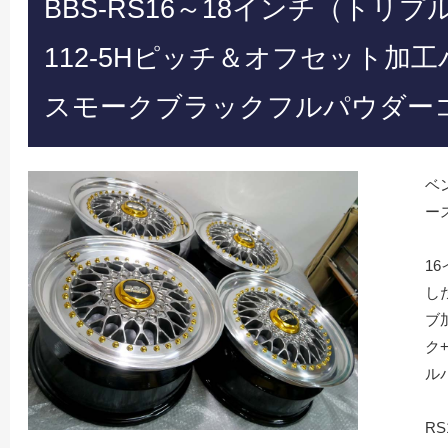
BBS-RS16～18インチ（トリ
112-5Hピッチ＆オフセット加
スモークブラックフルパウダー
ベ
ー
1
し
ブ
ク
ル
R