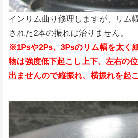
インリム曲り修理しますが、リム
された2本の振れは治りません。
※1Psや2Ps、3Psのリム幅を
物は強度低下起こし上下、左右の
出ませんので縦振れ、横振れを起こ