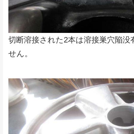
切断溶接された2本は溶接巣穴陥没
せん。