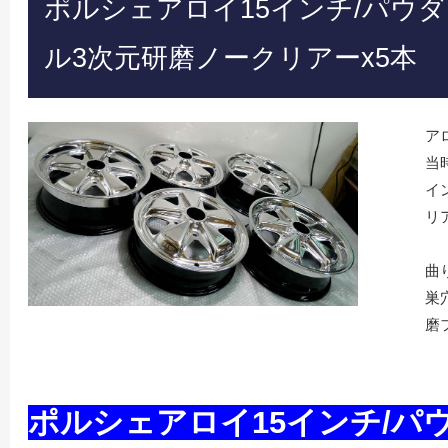
ポルシェアロイ15インチ/パウ
ル3次元研磨ノークリアーx5本
ア
当
イ
リ
曲
巣
磨
ポルシェアロイ15インチ/パ