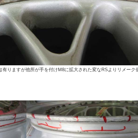
は有りますが他所が手を付けM8に拡大された変なRSよりリメーク