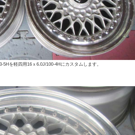
.3-5Hを軽四用16ｘ6.0J/100-4Hにカスタムします。