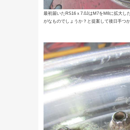
最初届いたRS16ｘ7.0JはM7をM8に
がなものでしょうか？と提案して後日手つか