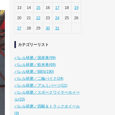
13
14
15
16
17
18
19
20
21
22
23
24
25
26
27
28
29
30
31
カテゴリーリスト
バレル研磨／国産車(99)
バレル研磨／欧米車(69)
バレル研磨／BBS(190)
バレル研磨／二輪バイク(24)
バレル研磨／アルミパーツ(11)
バレル研磨／スポークワイヤーホイー
ル(23)
バレル研磨／四駆＆トラックホイール
(9)