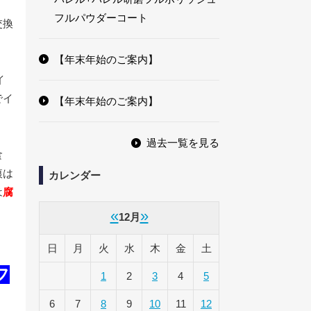
フルパウダーコート
交換
【年末年始のご案内】
イ
でイ
【年末年始のご案内】
過去一覧を見る
食
痕は
カレンダー
は
腐
«
»
12月
日
月
火
水
木
金
土
フ
1
2
3
4
5
6
7
8
9
10
11
12