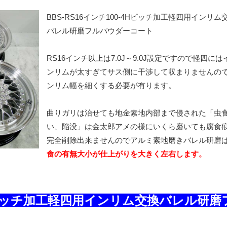
BBS-RS16インチ100-4Hピッチ加工軽四用インリム
バレル研磨フルパウダーコート
RS16インチ以上は7.0J～9.0J設定ですので軽四には
ンリムが太すぎてサス側に干渉して収まりませんの
ンリム幅を細くする必要が有ります。
曲りガリは治せても地金素地内部まで侵された「虫
い、陥没」は金太郎アメの様にいくら磨いても腐食
完全削除出来ませんのでアルミ素地磨きバレル研磨
食の有無大小が仕上がりを大きく左右します。
-4Hピッチ加工軽四用インリム交換バレル研磨