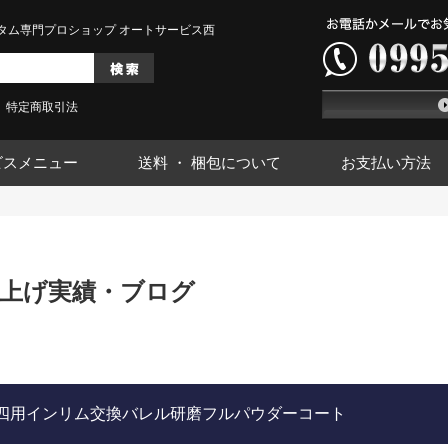
タム専門プロショップ オートサービス西
特定商取引法
ビスメニュー
送料 ・ 梱包について
お支払い方法
上げ実績・ブログ
加工軽四用インリム交換バレル研磨フルパウダーコート